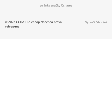
Z
A
stránky značky Cchatea
Á
J
P
Í
A
© 2026 CCHA TEA eshop. Všechna práva
Vytvořil Shoptet
T
vyhrazena.
T
?
Í
HLEDAT
D
O
P
O
R
U
Č
U